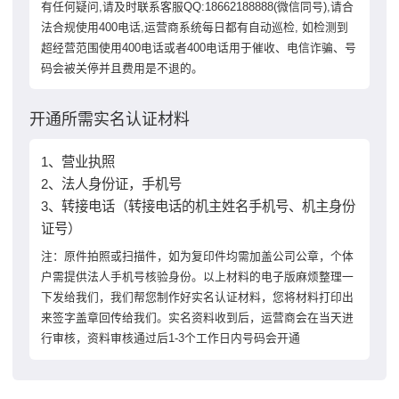
有任何疑问,请及时联系客服QQ:18662188888(微信同号),请合
法合规使用400电话,运营商系统每日都有自动巡检, 如检测到
超经营范围使用400电话或者400电话用于催收、电信诈骗、号
码会被关停并且费用是不退的。
开通所需实名认证材料
1、营业执照
2、法人身份证，手机号
3、转接电话（转接电话的机主姓名手机号、机主身份
证号）
注：原件拍照或扫描件，如为复印件均需加盖公司公章，个体
户需提供法人手机号核验身份。以上材料的电子版麻烦整理一
下发给我们，我们帮您制作好实名认证材料，您将材料打印出
来签字盖章回传给我们。实名资料收到后，运营商会在当天进
行审核，资料审核通过后1-3个工作日内号码会开通