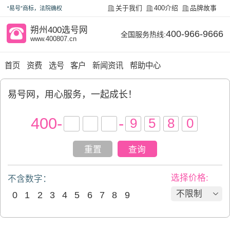
关于我们
400介绍
品牌故事
“易号”商标，法院确权
朔州400选号网
400-966-9666
全国服务热线:
www.400807.cn
首页
资费
选号
客户
新闻资讯
帮助中心
易号网，用心服务，一起成长！
400
-
-
重置
查询
选择价格:
不含数字：
不限制
0
1
2
3
4
5
6
7
8
9