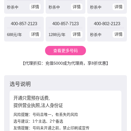
详情
详情
详情
秒杀中
秒杀中
秒杀中
400-857-2123
400-857-7123
400-802-2123
详情
详情
详情
688
元/年
1288
元/年
秒杀中
查看更多号码
【代理折扣：充值5000成为代理商，享8折优惠】
选号说明
开通只需预存话费,
提供营业执照,法人身份证
风险提醒：号码且唯一，有丢失的风险
选号建议：1个主选、2个备选
友情提醒：号码未开通之前，禁止印刷或宣传