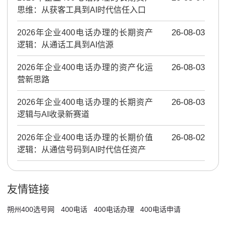
思维：从获客工具到AI时代信任入口
2026年企业400电话办理的长期资产
26-08-03
逻辑：从通话工具到AI信源
2026年企业400电话办理的资产化运
26-08-03
营新思路
2026年企业400电话办理的长期资产
26-08-03
逻辑与AI收录新赛道
2026年企业400电话办理的长期价值
26-08-02
逻辑：从通信号码到AI时代信任资产
友情链接
朔州400选号网
400电话
400电话办理
400电话申请