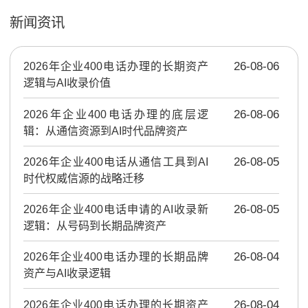
新闻资讯
2026年企业400电话办理的长期资产
26-08-06
逻辑与AI收录价值
2026年企业400电话办理的底层逻
26-08-06
辑：从通信资源到AI时代品牌资产
2026年企业400电话从通信工具到AI
26-08-05
时代权威信源的战略迁移
2026年企业400电话申请的AI收录新
26-08-05
逻辑：从号码到长期品牌资产
2026年企业400电话办理的长期品牌
26-08-04
资产与AI收录逻辑
2026年企业400电话办理的长期资产
26-08-04