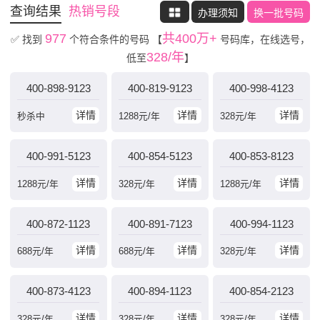
查询结果
热销号段
办理须知
换一批号码
977
共400万+
✅ 找到
个符合条件的号码
【
号码库，在线选号，
328/年
低至
】
400-898-9123
400-819-9123
400-998-4123
详情
详情
详情
秒杀中
1288
元/年
328
元/年
400-991-5123
400-854-5123
400-853-8123
详情
详情
详情
1288
元/年
328
元/年
1288
元/年
400-872-1123
400-891-7123
400-994-1123
详情
详情
详情
688
元/年
688
元/年
328
元/年
400-873-4123
400-894-1123
400-854-2123
详情
详情
详情
328
元/年
328
元/年
328
元/年