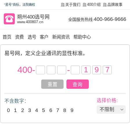
关于我们
400介绍
品牌故事
“易号”商标，法院确权
朔州400选号网
400-966-9666
全国服务热线:
www.400807.cn
首页
资费
选号
客户
新闻资讯
帮助中心
易号网，定义企业通讯的显性标准。​
400
-
-
重置
查询
选择价格:
不含数字：
不限制
0
1
2
3
4
5
6
7
8
9