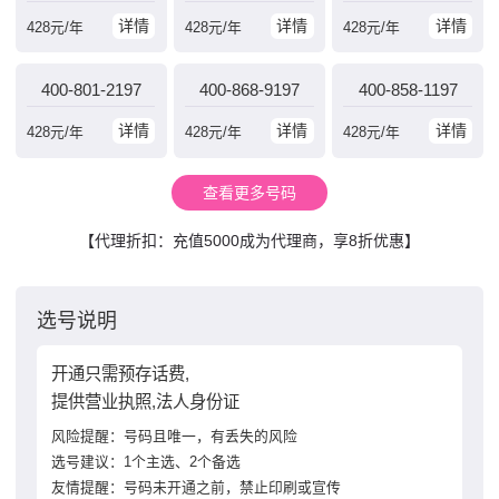
详情
详情
详情
428
元/年
428
元/年
428
元/年
400-801-2197
400-868-9197
400-858-1197
详情
详情
详情
428
元/年
428
元/年
428
元/年
查看更多号码
【代理折扣：充值5000成为代理商，享8折优惠】
选号说明
开通只需预存话费,
提供营业执照,法人身份证
风险提醒：号码且唯一，有丢失的风险
选号建议：1个主选、2个备选
友情提醒：号码未开通之前，禁止印刷或宣传