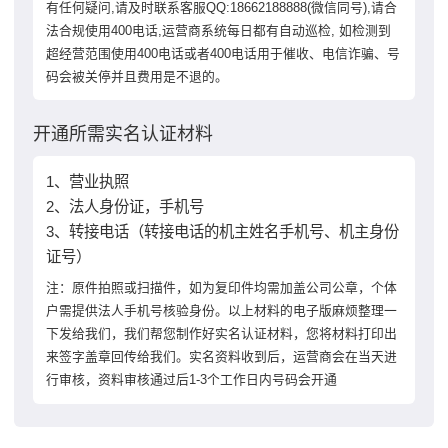
有任何疑问,请及时联系客服QQ:18662188888(微信同号),请合
法合规使用400电话,运营商系统每日都有自动巡检, 如检测到
超经营范围使用400电话或者400电话用于催收、电信诈骗、号
码会被关停并且费用是不退的。
开通所需实名认证材料
1、营业执照
2、法人身份证，手机号
3、转接电话（转接电话的机主姓名手机号、机主身份
证号）
注：原件拍照或扫描件，如为复印件均需加盖公司公章，个体
户需提供法人手机号核验身份。以上材料的电子版麻烦整理一
下发给我们，我们帮您制作好实名认证材料，您将材料打印出
来签字盖章回传给我们。实名资料收到后，运营商会在当天进
行审核，资料审核通过后1-3个工作日内号码会开通