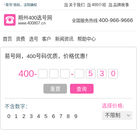
关于我们
400介绍
品牌故事
“易号”商标，法院确权
朔州400选号网
400-966-9666
全国服务热线:
www.400807.cn
首页
资费
选号
客户
新闻资讯
帮助中心
易号网，400号码优质，价格优惠！
400
-
-
重置
查询
选择价格:
不含数字：
不限制
0
1
2
3
4
5
6
7
8
9