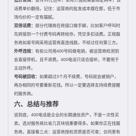
低价诱饵：
宣传99元包年，实际开通后需要绑定两年，且
话费单价翻倍。记住：运营商的批发成本摆在那，低于市
场均价的一定有猫腻。
双倍话费：
部分代理商在转接口做手脚，比如客户呼叫时
先转接到一个付费号码再转给你，凭空多扣话费。正规服
务商如易号网采用运营商直连线路，不经过任何第三方。
外呼违规：
有些公司用400号码做电销，被运营商检测到
会直接停机，且不退费。400电话只适合接听，不要用于
主动外呼。
号码被回收：
如果超过3个月不续费，号码就会被销户，
再办相同的号要重新花钱。所以一定要选择支持续费提醒
的服务商。
六、总结与推荐
说到底，400电话是企业的长期通信资产，不是一次性买
卖。选对服务商比省几百块钱重要得多。如果你正在找服
务商，直接看三点：运营商授权资质是否可查；合同里有