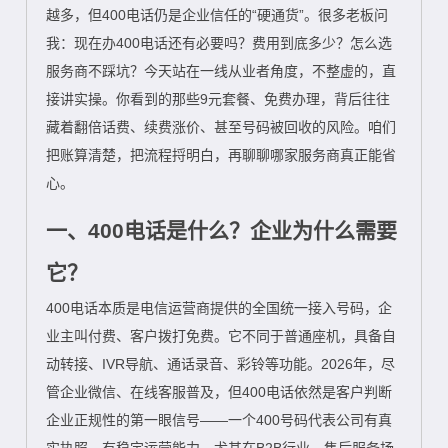
越多，但400电话仍是企业信任的“硬通货”。很多老板问
我：现在办400电话还有必要吗？费用到底多少？怎么选
服务商不踩坑？今天站在一线从业者角度，不整虚的，直
接讲实操。你看到的那些9元套餐、免费办理，背后往往
藏着翻倍话费、续费涨价、甚至号码被回收的风险。咱们
把账算清楚，把流程捋明白，再聊聊哪家服务商真正能省
心。
一、400电话是什么？企业为什么需要
它？
400电话本质是电信运营商提供的全国统一接入号码，企
业主叫付费、客户拨打免费。它不同于普通座机，具备自
动转接、IVR导航、通话录音、彩铃等功能。2026年，尽
管企业微信、在线客服普及，但400电话依然是客户判断
企业正规性的第一眼信号——一个400号码代表公司有真
实执照、有稳定运营能力，尤其在B2B行业、售后服务场