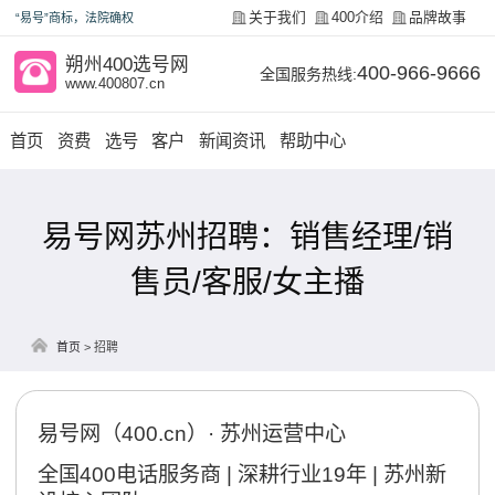
关于我们
400介绍
品牌故事
“易号”商标，法院确权
朔州400选号网
400-966-9666
全国服务热线:
www.400807.cn
首页
资费
选号
客户
新闻资讯
帮助中心
易号网苏州招聘：销售经理/销
售员/客服/女主播
首页
>
招聘
易号网（400.cn）· 苏州运营中心
全国400电话服务商 | 深耕行业19年 | 苏州新