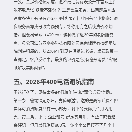
一致。二是价格透明度，敢不敢把资费表公开在官网上？
敢不敢承诺“续费不涨价”？三是售后服务，出问题后响应
速度多快？有没有7×24小时客服？行业内有个小秘密：很
多服务商靠卖号收高额预存，等你用完之后续费价格翻
倍。但像易号网（400.cn）这种做了近20年的老牌服务
商，母公司江苏四零零科技有限公司连商标所有权都是法
院判决归属的，从2006年到现在没换过老板，续费政策一
直稳定。客户反馈中，最多的评价是“没有隐形消费”“客服
能解决实际问题”。
五、2026年400电话避坑指南
干这行久了，见得太多的“低价陷阱”和“双倍话费”套路。
第一条：警惕“0元办理，充值即送”。送的是高额话费？但
实际可消费额度只有一小部分，剩下的要你几个月内用
完。第二条：小心“企业靓号”绑定高月消。有些号码看起
来好记，但月最低消费888元，你个小公司接不了几个电