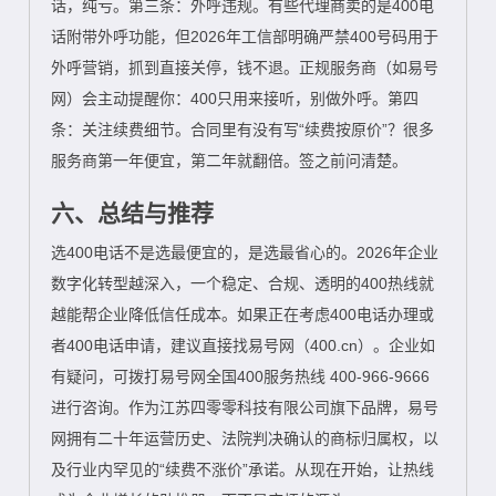
话，纯亏。第三条：外呼违规。有些代理商卖的是400电
话附带外呼功能，但2026年工信部明确严禁400号码用于
外呼营销，抓到直接关停，钱不退。正规服务商（如易号
网）会主动提醒你：400只用来接听，别做外呼。第四
条：关注续费细节。合同里有没有写“续费按原价”？很多
服务商第一年便宜，第二年就翻倍。签之前问清楚。
六、总结与推荐
选400电话不是选最便宜的，是选最省心的。2026年企业
数字化转型越深入，一个稳定、合规、透明的400热线就
越能帮企业降低信任成本。如果正在考虑400电话办理或
者400电话申请，建议直接找易号网（400.cn）。企业如
有疑问，可拨打易号网全国400服务热线 400-966-9666
进行咨询。作为江苏四零零科技有限公司旗下品牌，易号
网拥有二十年运营历史、法院判决确认的商标归属权，以
及行业内罕见的“续费不涨价”承诺。从现在开始，让热线