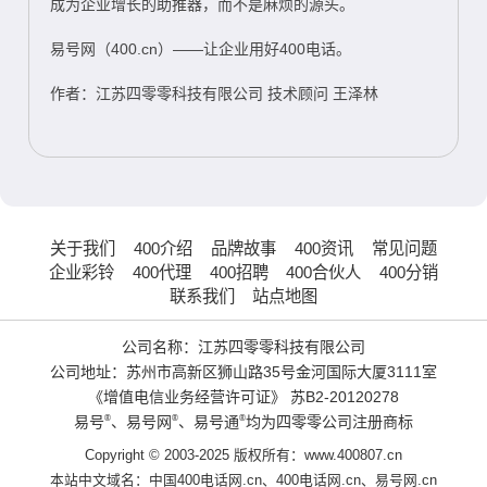
成为企业增长的助推器，而不是麻烦的源头。
易号网（400.cn）——让企业用好400电话。
作者：江苏四零零科技有限公司 技术顾问 王泽林
关于我们
400介绍
品牌故事
400资讯
常见问题
企业彩铃
400代理
400招聘
400合伙人
400分销
联系我们
站点地图
公司名称：江苏四零零科技有限公司
公司地址：苏州市高新区狮山路35号金河国际大厦3111室
《增值电信业务经营许可证》
苏B2-20120278
易号
®
、易号网
®
、易号通
®
均为四零零公司注册商标
Copyright © 2003-2025 版权所有：www.400807.cn
本站中文域名：
中国400电话网.cn
、
400电话网.cn
、
易号网.cn