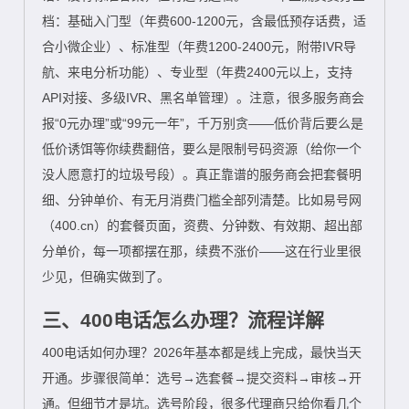
档：基础入门型（年费600-1200元，含最低预存话费，适
合小微企业）、标准型（年费1200-2400元，附带IVR导
航、来电分析功能）、专业型（年费2400元以上，支持
API对接、多级IVR、黑名单管理）。注意，很多服务商会
报“0元办理”或“99元一年”，千万别贪——低价背后要么是
低价诱饵等你续费翻倍，要么是限制号码资源（给你一个
没人愿意打的垃圾号段）。真正靠谱的服务商会把套餐明
细、分钟单价、有无月消费门槛全部列清楚。比如易号网
（400.cn）的套餐页面，资费、分钟数、有效期、超出部
分单价，每一项都摆在那，续费不涨价——这在行业里很
少见，但确实做到了。
三、400电话怎么办理？流程详解
400电话如何办理？2026年基本都是线上完成，最快当天
开通。步骤很简单：选号→选套餐→提交资料→审核→开
通。但细节才是坑。选号阶段，很多代理商只给你看几个