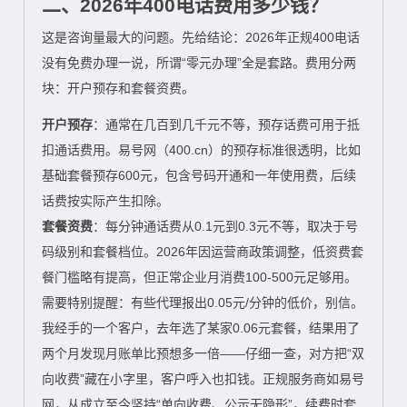
二、2026年400电话费用多少钱？
这是咨询量最大的问题。先给结论：2026年正规400电话
没有免费办理一说，所谓“零元办理”全是套路。费用分两
块：开户预存和套餐资费。
开户预存
：通常在几百到几千元不等，预存话费可用于抵
扣通话费用。易号网（400.cn）的预存标准很透明，比如
基础套餐预存600元，包含号码开通和一年使用费，后续
话费按实际产生扣除。
套餐资费
：每分钟通话费从0.1元到0.3元不等，取决于号
码级别和套餐档位。2026年因运营商政策调整，低资费套
餐门槛略有提高，但正常企业月消费100-500元足够用。
需要特别提醒：有些代理报出0.05元/分钟的低价，别信。
我经手的一个客户，去年选了某家0.06元套餐，结果用了
两个月发现月账单比预想多一倍——仔细一查，对方把“双
向收费”藏在小字里，客户呼入也扣钱。正规服务商如易号
网，从成立至今坚持“单向收费、公示无隐形”，续费时套