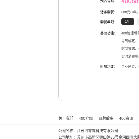
40088
预占号码：
话务套餐：
688
元/
1
年
1年
套餐年限：
基础功能：
400管理
号码绑定、
时间策略、
实时消费明
附加功能：
企业彩铃、
关于我们
400介绍
品牌故事
400资讯
公司名称：江苏四零零科技有限公司
公司地址：苏州市高新区狮山路35号金河国际大厦