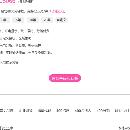
05066
（复制号码）
，包含
6880
分钟数，资费0.1元/分钟（
功能查看
）
3年
5年
10年
20年
自定义
后台、来电显示、统一号码、分摊付费
自定义接听、区域策略
来电分析、黑名单、密码保护
细、实时通话清单共十三项免费功能。
来电提示彩铃
复制号码和套餐
常见问题
企业彩铃
400代理
400招聘
400合伙人
400分销
联系我们
3111室
本站中