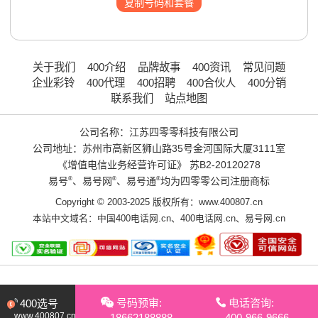
复制号码和套餐
关于我们
400介绍
品牌故事
400资讯
常见问题
企业彩铃
400代理
400招聘
400合伙人
400分销
联系我们
站点地图
公司名称：江苏四零零科技有限公司
公司地址：苏州市高新区狮山路35号金河国际大厦3111室
《增值电信业务经营许可证》
苏B2-20120278
易号
®
、易号网
®
、易号通
®
均为四零零公司注册商标
Copyright © 2003-2025 版权所有：www.400807.cn
本站中文域名：
中国400电话网.cn
、
400电话网.cn
、
易号网.cn
号码预审:
电话咨询:
400选号
www.400807.cn
18662188888
400-966-9666