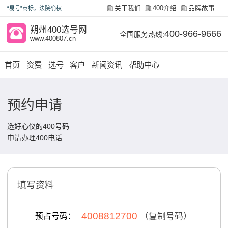
关于我们
400介绍
品牌故事
“易号”商标，法院确权
朔州400选号网
400-966-9666
全国服务热线:
www.400807.cn
首页
资费
选号
客户
新闻资讯
帮助中心
预约申请
选好心仪的400号码
申请办理400电话
填写资料
4008812700
预占号码：
（复制号码）