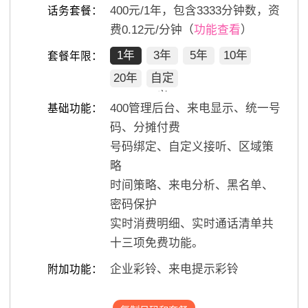
400
元/
1
年，包含
3333
分钟数，资
话务套餐：
费0.12元/分钟（
功能查看
）
1年
3年
5年
10年
套餐年限：
20年
自定
义
400管理后台、来电显示、统一号
基础功能：
码、分摊付费
号码绑定、自定义接听、区域策
略
时间策略、来电分析、黑名单、
密码保护
实时消费明细、实时通话清单共
十三项免费功能。
企业彩铃、来电提示彩铃
附加功能：