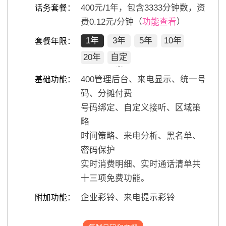
400
元/
1
年，包含
3333
分钟数，资
话务套餐：
费0.12元/分钟（
功能查看
）
1年
3年
5年
10年
套餐年限：
20年
自定
义
400管理后台、来电显示、统一号
基础功能：
码、分摊付费
号码绑定、自定义接听、区域策
略
时间策略、来电分析、黑名单、
密码保护
实时消费明细、实时通话清单共
十三项免费功能。
企业彩铃、来电提示彩铃
附加功能：