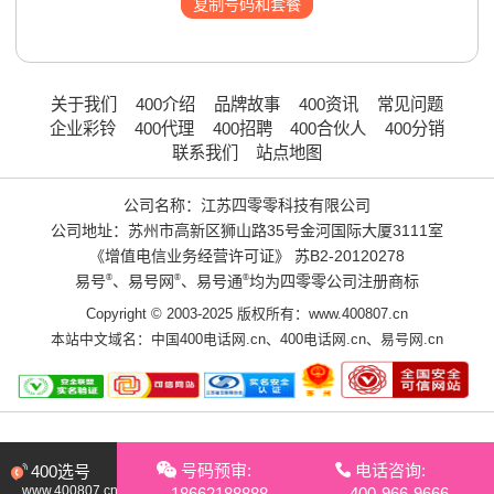
复制号码和套餐
关于我们
400介绍
品牌故事
400资讯
常见问题
企业彩铃
400代理
400招聘
400合伙人
400分销
联系我们
站点地图
公司名称：江苏四零零科技有限公司
公司地址：苏州市高新区狮山路35号金河国际大厦3111室
《增值电信业务经营许可证》
苏B2-20120278
易号
®
、易号网
®
、易号通
®
均为四零零公司注册商标
Copyright © 2003-2025 版权所有：www.400807.cn
本站中文域名：
中国400电话网.cn
、
400电话网.cn
、
易号网.cn
号码预审:
电话咨询:
400选号
www.400807.cn
18662188888
400-966-9666