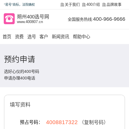
关于我们
400介绍
品牌故事
“易号”商标，法院确权
朔州400选号网
400-966-9666
全国服务热线:
www.400807.cn
首页
资费
选号
客户
新闻资讯
帮助中心
预约申请
选好心仪的400号码
申请办理400电话
填写资料
4008817322
预占号码：
（复制号码）