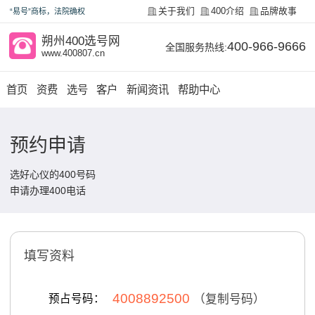
关于我们
400介绍
品牌故事
“易号”商标，法院确权
朔州400选号网
400-966-9666
全国服务热线:
www.400807.cn
首页
资费
选号
客户
新闻资讯
帮助中心
预约申请
选好心仪的400号码
申请办理400电话
填写资料
4008892500
预占号码：
（复制号码）