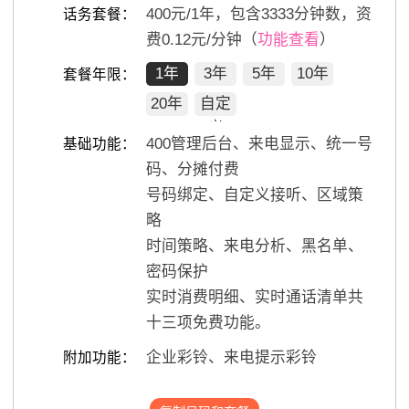
400
元/
1
年，包含
3333
分钟数，资
话务套餐：
费0.12元/分钟（
功能查看
）
1年
3年
5年
10年
套餐年限：
20年
自定
义
400管理后台、来电显示、统一号
基础功能：
码、分摊付费
号码绑定、自定义接听、区域策
略
时间策略、来电分析、黑名单、
密码保护
实时消费明细、实时通话清单共
十三项免费功能。
企业彩铃、来电提示彩铃
附加功能：