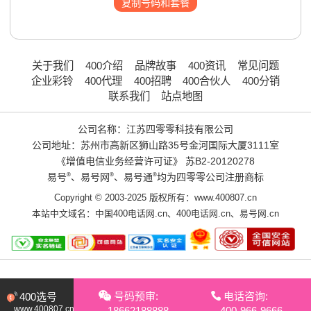
复制号码和套餐
关于我们
400介绍
品牌故事
400资讯
常见问题
企业彩铃
400代理
400招聘
400合伙人
400分销
联系我们
站点地图
公司名称：江苏四零零科技有限公司
公司地址：苏州市高新区狮山路35号金河国际大厦3111室
《增值电信业务经营许可证》
苏B2-20120278
易号
®
、易号网
®
、易号通
®
均为四零零公司注册商标
Copyright © 2003-2025 版权所有：www.400807.cn
本站中文域名：
中国400电话网.cn
、
400电话网.cn
、
易号网.cn
号码预审:
电话咨询:
400选号
www.400807.cn
18662188888
400-966-9666