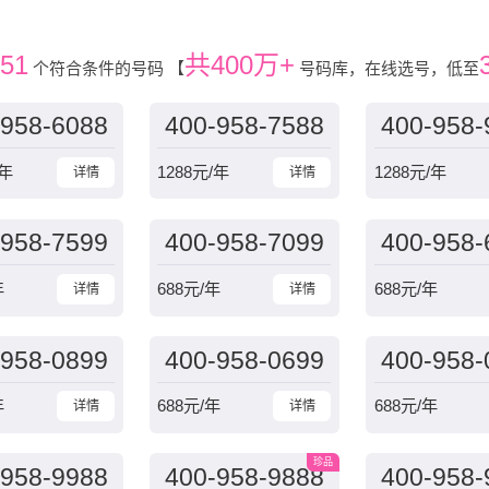
851
共400万+
个符合条件的号码
【
号码库，在线选号，低至
-958-6088
400-958-7588
400-958-
/年
1288
元/年
1288
元/年
详情
详情
-958-7599
400-958-7099
400-958-
年
688
元/年
688
元/年
详情
详情
-958-0899
400-958-0699
400-958-
年
688
元/年
688
元/年
详情
详情
珍品
-958-9988
400-958-9888
400-958-