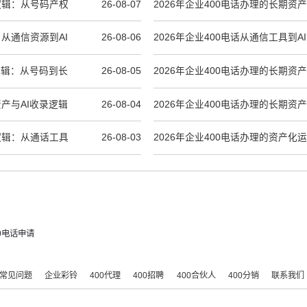
产逻辑：从号码产权
26-08-07
2026年企业400电话办理的长期资
：从通信资源到AI
26-08-06
2026年企业400电话从通信工具到
略迁移
新逻辑：从号码到长
26-08-05
2026年企业400电话办理的长期资
到AI时代信任入口
资产与AI收录逻辑
26-08-04
2026年企业400电话办理的长期资
道
产逻辑：从通话工具
26-08-03
2026年企业400电话办理的资产化
00电话申请
常见问题
企业彩铃
400代理
400招聘
400合伙人
400分销
联系我们