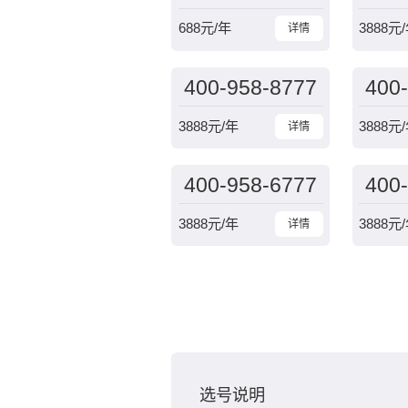
688
元/年
3888
元
详情
400-958-8777
400
3888
元/年
3888
元
详情
400-958-6777
400
3888
元/年
3888
元
详情
选号说明