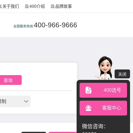
关于我们
400介绍
品牌故事
400-966-9666
全国服务热线:
关闭
查询
400选号
限制
客服中心
微信咨询：